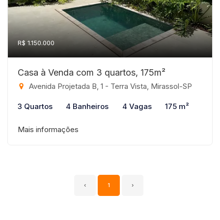
R$ 1.150.000
Casa à Venda com 3 quartos, 175m²
Avenida Projetada B, 1 - Terra Vista, Mirassol-SP
3 Quartos
4 Banheiros
4 Vagas
175 m²
Mais informações
‹
1
›