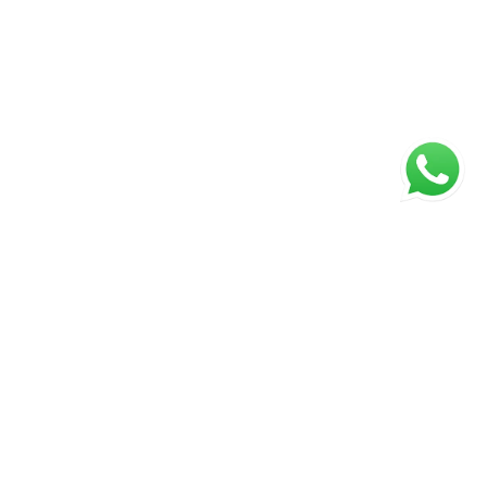
ágina inicial
RECI: 047221-J