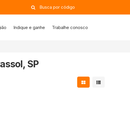
ião
Indique e ganhe
Trabalhe conosco
assol, SP
Mostrar resultados e
Mostrar resulta