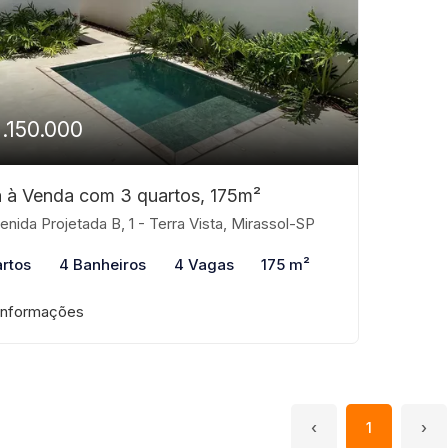
1.150.000
 à Venda com 3 quartos, 175m²
nida Projetada B, 1 - Terra Vista, Mirassol-SP
rtos
4 Banheiros
4 Vagas
175 m²
informações
‹
1
›