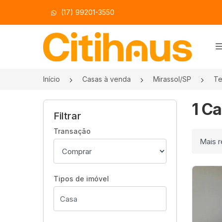
(17) 99201-3550
Página inicial
Início
Casas à venda
Mirassol/SP
Te
1 Ca
Filtrar
Transação
Ordenar
Tipos de imóvel