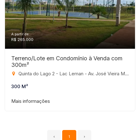
A partir de:
R$ 265.000
Terreno/Lote em Condomínio à Venda com
300m²
Quinta do Lago 2 - Lac Leman - Av. José Vieira Machado Junior, SN - Sem Bairro, São José do Rio Preto - SP, Q 20 / L 7 - Sem Bairro, São José do Rio Preto-SP
300 M²
Mais informações
‹
1
›