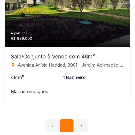
A partir de:
R$ 639.000
Sala/Conjunto à Venda com 48m²
Avenida Anísio Haddad, 8001 - Jardim Aclimação, São José do Rio Preto-SP
48 m²
1 Banheiro
Mais informações
‹
1
›