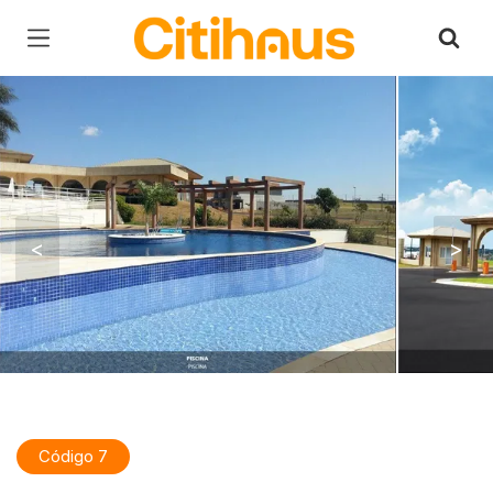
Página inicial
<
>
Código 7