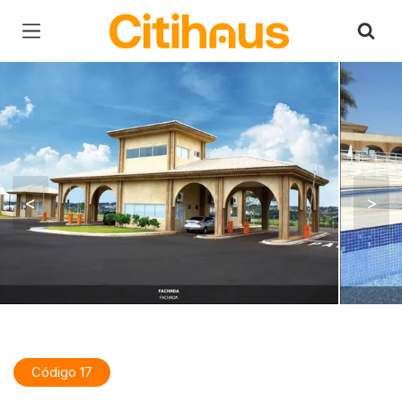
Página inicial
<
>
Código 17