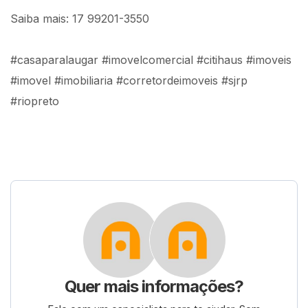
Saiba mais: 17 99201-3550
#casaparalaugar #imovelcomercial #citihaus #imoveis
#imovel #imobiliaria #corretordeimoveis #sjrp
#riopreto
Quer mais informações?