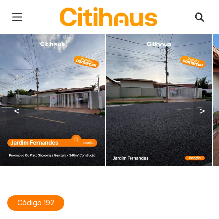
Página inicial
<
>
Código 192