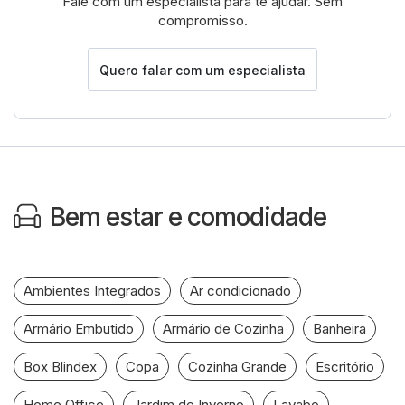
Fale com um especialista para te ajudar. Sem
compromisso.
Quero falar com um especialista
Bem estar e comodidade
Ambientes Integrados
Ar condicionado
Armário Embutido
Armário de Cozinha
Banheira
Box Blindex
Copa
Cozinha Grande
Escritório
Home Office
Jardim de Inverno
Lavabo