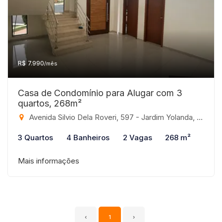
R$ 7.990
/mês
Casa de Condomínio para Alugar com 3
quartos, 268m²
Avenida Silvio Dela Roveri, 597 - Jardim Yolanda, São José do Rio Preto-SP
3 Quartos
4 Banheiros
2 Vagas
268 m²
Mais informações
‹
1
›