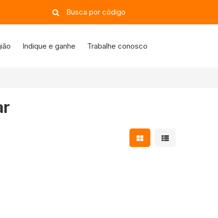
ião
Indique e ganhe
Trabalhe conosco
ar
Mostrar resultados e
Mostrar resulta