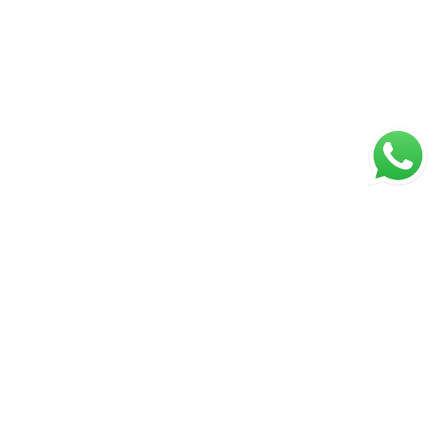
ágina inicial
RECI: 047221-J