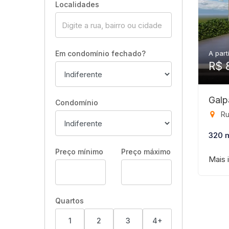
Localidades
Em condomínio fechado?
A part
R$ 
Galp
Condomínio
Rua
320 
Preço mínimo
Preço máximo
Mais 
Quartos
1
2
3
4+