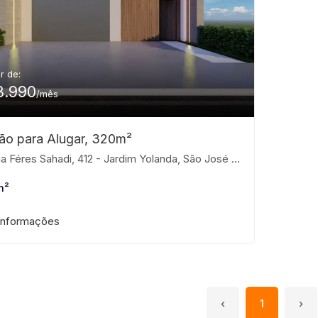
ir de:
8.990
/mês
ão para Alugar, 320m²
 Féres Sahadi, 412 - Jardim Yolanda, São José do Rio Preto-SP
m²
informações
‹
1
›