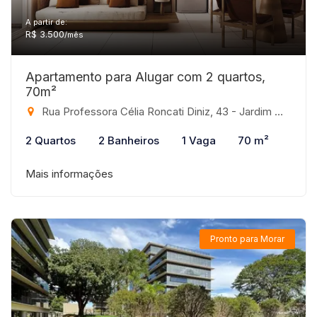
A partir de:
R$ 3.500
/mês
Apartamento para Alugar com 2 quartos,
70m²
Rua Professora Célia Roncati Diniz, 43 - Jardim Maracanã, São José do Rio Preto-SP
2 Quartos
2 Banheiros
1 Vaga
70 m²
Mais informações
Pronto para Morar