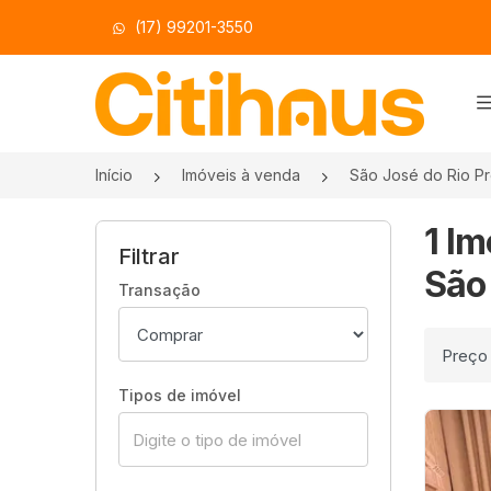
(17) 99201-3550
Página inicial
Início
Imóveis à venda
São José do Rio P
1 Im
Filtrar
São 
Transação
Ordenar
Tipos de imóvel