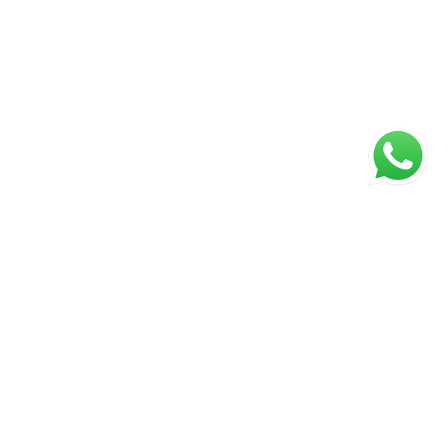
ágina inicial
RECI: 047221-J