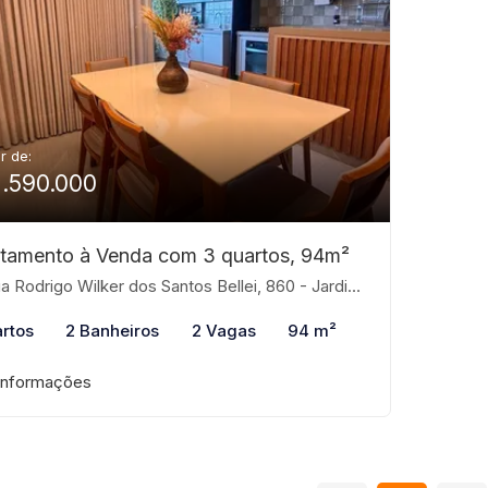
ir de:
1.590.000
tamento à Venda com 3 quartos, 94m²
odrigo Wilker dos Santos Bellei, 860 - Jardim Paulistano, São José do Rio Preto-SP
rtos
2 Banheiros
2 Vagas
94 m²
informações