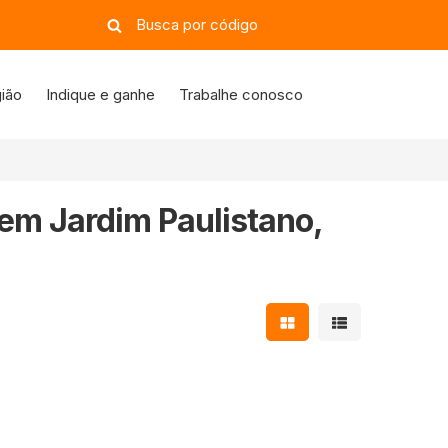
ião
Indique e ganhe
Trabalhe conosco
 em Jardim Paulistano,
Mostrar resultados e
Mostrar resulta