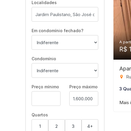
Localidades
Em condomínio fechado?
A part
R$ 
Condomínio
Apar
Rua R
Preço mínimo
Preço máximo
3 Qua
Mais 
Quartos
1
2
3
4+