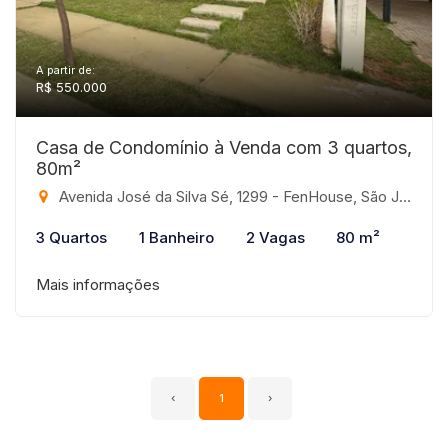
A partir de:
R$ 550.000
Casa de Condomínio à Venda com 3 quartos,
80m²
Avenida José da Silva Sé, 1299 - FenHouse, São José do Rio Preto-SP
3 Quartos
1 Banheiro
2 Vagas
80 m²
Mais informações
‹
1
›