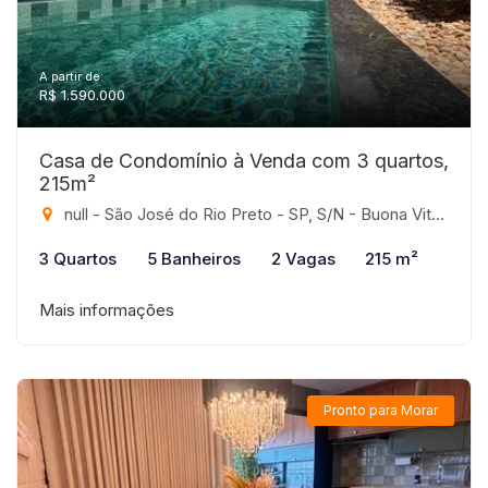
A partir de:
R$ 1.590.000
Casa de Condomínio à Venda com 3 quartos,
215m²
null - São José do Rio Preto - SP, S/N - Buona Vita, São José do Rio Preto-SP
3 Quartos
5 Banheiros
2 Vagas
215 m²
Mais informações
Pronto para Morar