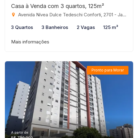
Casa à Venda com 3 quartos, 125m²
Avenida Nívea Dulce Tedeschi Conforti, 2701 - Jardim Marajó, São José do Rio Preto-SP
3 Quartos
3 Banheiros
2 Vagas
125 m²
Mais informações
Pronto para Morar
A partir de:
R$ 780.000