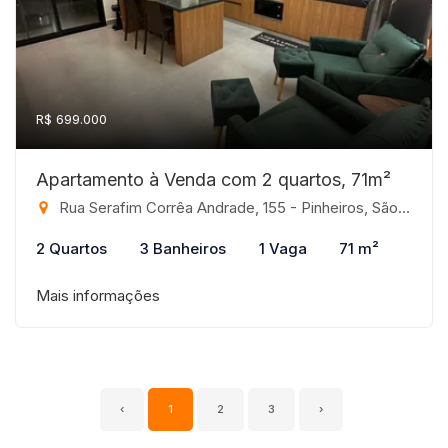
R$ 699.000
Apartamento à Venda com 2 quartos, 71m²
Rua Serafim Corrêa Andrade, 155 - Pinheiros, São José do Rio Preto-SP
2 Quartos
3 Banheiros
1 Vaga
71 m²
Mais informações
‹
1
2
3
›