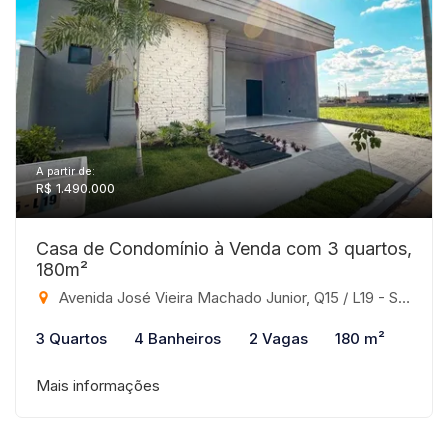
A partir de:
R$ 1.490.000
Casa de Condomínio à Venda com 3 quartos,
180m²
Avenida José Vieira Machado Junior, Q15 / L19 - Sem Bairro, São José do Rio Preto-SP
3 Quartos
4 Banheiros
2 Vagas
180 m²
Mais informações