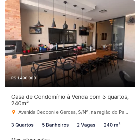
R$ 1.490.000
Casa de Condomínio à Venda com 3 quartos,
240m²
Avenida Cecconi e Gerosa, S/Nº, na região do Parque Dama/Represa Municipal, São José do Rio Preto - SP, CEP: 15062-220, 980 - Condomínio Recanto do Lago, São José do Rio Preto-SP
3 Quartos
5 Banheiros
2 Vagas
240 m²
Mais informações