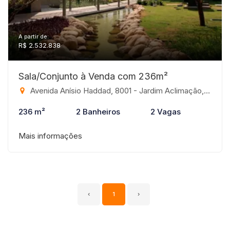
A partir de:
R$ 2.532.838
Sala/Conjunto à Venda com 236m²
Avenida Anísio Haddad, 8001 - Jardim Aclimação, São José do Rio Preto-SP
236 m²
2 Banheiros
2 Vagas
Mais informações
‹
1
›