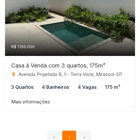
R$ 1.150.000
Casa à Venda com 3 quartos, 175m²
Avenida Projetada B, 1 - Terra Vista, Mirassol-SP
3 Quartos
4 Banheiros
4 Vagas
175 m²
Mais informações
‹
1
›