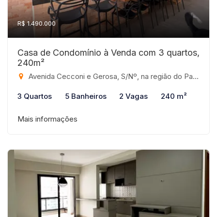
R$ 1.490.000
Casa de Condomínio à Venda com 3 quartos,
240m²
Avenida Cecconi e Gerosa, S/Nº, na região do Parque Dama/Represa Municipal, São José do Rio Preto - SP, CEP: 15062-220, 980 - Condomínio Recanto do Lago, São José do Rio Preto-SP
3 Quartos
5 Banheiros
2 Vagas
240 m²
Mais informações