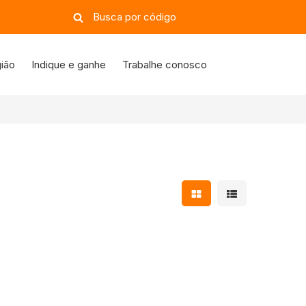
ião
Indique e ganhe
Trabalhe conosco
Mostrar resultados e
Mostrar resulta