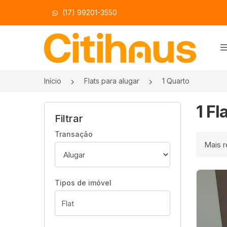
(17) 99201-3550
Página inicial
Início
Flats para alugar
1 Quarto
1 Fl
Filtrar
Transação
Ordenar
Tipos de imóvel