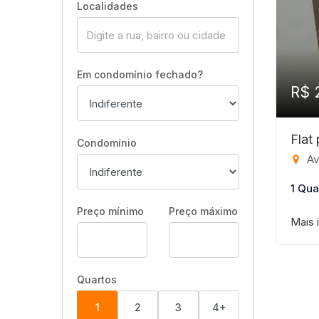
Localidades
Em condomínio fechado?
R$ 
Flat
Condomínio
Aveni
1 Qua
Preço mínimo
Preço máximo
Mais 
Quartos
1
2
3
4+