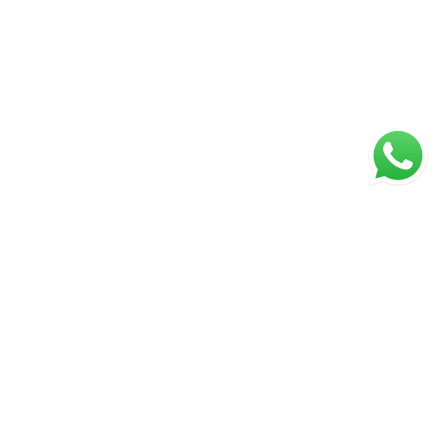
ágina inicial
RECI: 047221-J