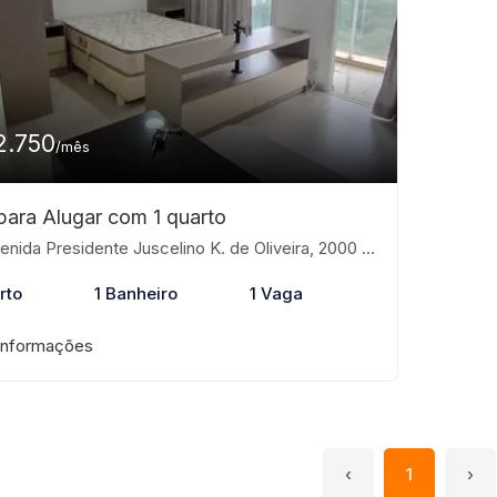
2.750
/mês
 para Alugar com 1 quarto
da Presidente Juscelino K. de Oliveira, 2000 - Jardim Tarraf II, São José do Rio Preto-SP
rto
1 Banheiro
1 Vaga
informações
‹
1
›