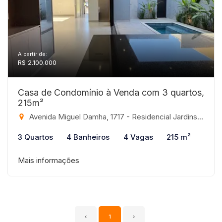
A partir de:
R$ 2.100.000
Casa de Condomínio à Venda com 3 quartos,
215m²
Avenida Miguel Damha, 1717 - Residencial Jardins, São José do Rio Preto-SP
3 Quartos
4 Banheiros
4 Vagas
215 m²
Mais informações
‹
1
›