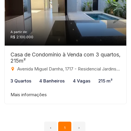
A partir de:
R$ 2.100.000
Casa de Condomínio à Venda com 3 quartos,
215m²
Avenida Miguel Damha, 1717 - Residencial Jardins, São José do Rio Preto-SP
3 Quartos
4 Banheiros
4 Vagas
215 m²
Mais informações
‹
1
›