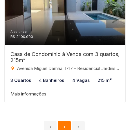
A partir de:
R$ 2.100.000
Casa de Condomínio à Venda com 3 quartos,
215m²
Avenida Miguel Damha, 1717 - Residencial Jardins, São José do Rio Preto-SP
3 Quartos
4 Banheiros
4 Vagas
215 m²
Mais informações
‹
1
›