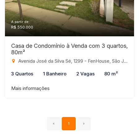
A partir de:
R$ 550.000
Casa de Condomínio à Venda com 3 quartos,
80m²
Avenida José da Silva Sé, 1299 - FenHouse, São José do Rio Preto-SP
3 Quartos
1 Banheiro
2 Vagas
80 m²
Mais informações
‹
1
›