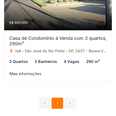
R$ 900.000
Casa de Condomínio à Venda com 3 quartos,
260m²
null - São José do Rio Preto - SP, 24/17 - Buona Vita, São José do Rio Preto-SP
3 Quartos
5 Banheiros
4 Vagas
260 m²
Mais informações
‹
1
›