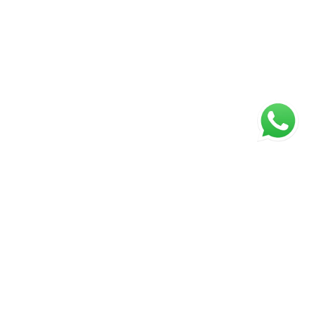
ágina inicial
RECI: 047221-J