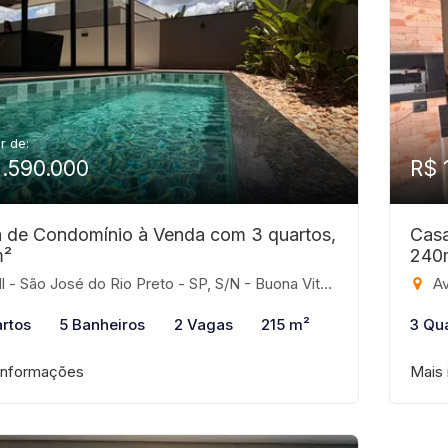
ir de:
1.590.000
R$ 
 de Condomínio à Venda com 3 quartos,
Casa
m²
240
 - São José do Rio Preto - SP, S/N - Buona Vita, São José do Rio Preto-SP
Avenida C
rtos
5 Banheiros
2 Vagas
215 m²
3 Qu
informações
Mais