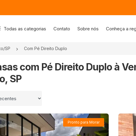
Todas as categorias
Contato
Sobre nós
Conheça a reg
to/SP
Com Pé Direito Duplo
asas com Pé Direito Duplo à Ve
o, SP
 por
Pronto para Morar