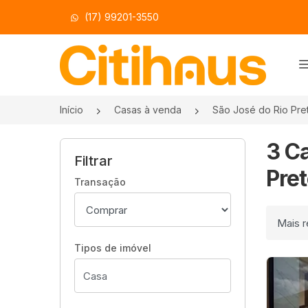
(17) 99201-3550
Página inicial
Início
Casas à venda
São José do Rio Pre
3 C
Filtrar
Pret
Transação
Ordenar
Tipos de imóvel