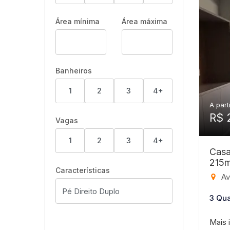
Área mínima
Área máxima
Banheiros
1
2
3
4+
A part
R$ 
Vagas
1
2
3
4+
Casa
215
Características
Aven
3 Qua
Mais 