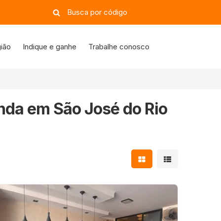
ião
Indique e ganhe
Trabalhe conosco
nda em São José do Rio
Mostrar resultados e
Mostrar resulta