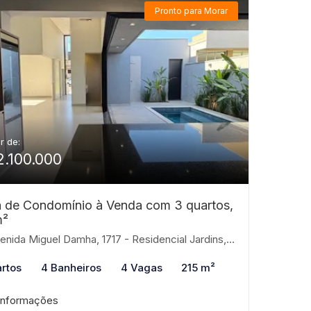
Pronto para Morar
ir de:
2.100.000
 de Condomínio à Venda com 3 quartos,
m²
ida Miguel Damha, 1717 - Residencial Jardins, São José do Rio Preto-SP
rtos
4 Banheiros
4 Vagas
215 m²
informações