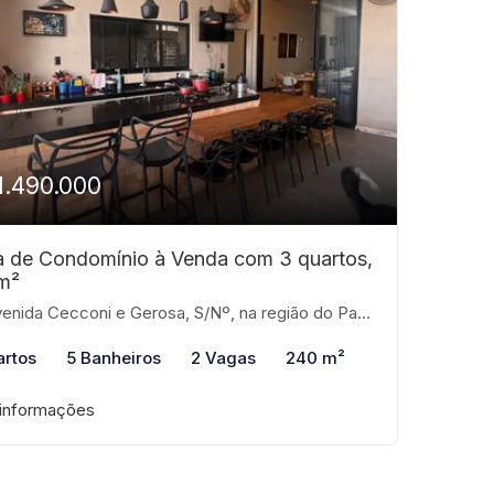
1.490.000
 de Condomínio à Venda com 3 quartos,
m²
ecconi e Gerosa, S/Nº, na região do Parque Dama/Represa Municipal, São José do Rio Preto - SP, CEP: 15062-220, 980 - Condomínio Recanto do Lago, São José do Rio Preto-SP
artos
5 Banheiros
2 Vagas
240 m²
 informações