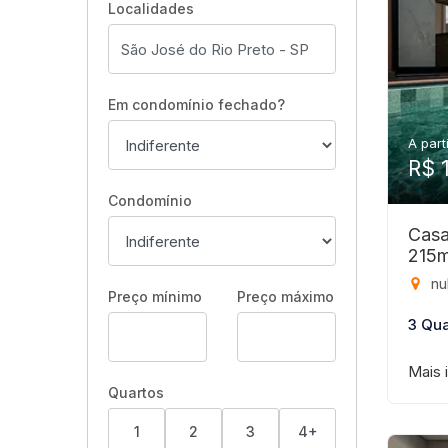
Localidades
Em condomínio fechado?
A part
R$ 
Condomínio
Casa
215
null
Preço mínimo
Preço máximo
3 Qua
Mais 
Quartos
1
2
3
4+