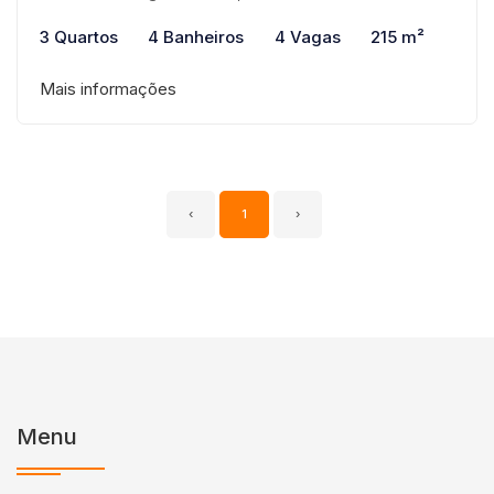
3 Quartos
4 Banheiros
4 Vagas
215 m²
Mais informações
‹
1
›
Menu