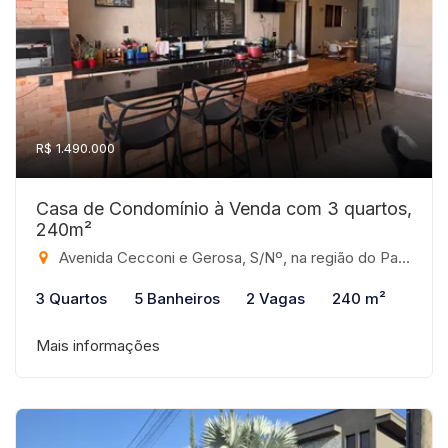
R$ 1.490.000
Casa de Condomínio à Venda com 3 quartos,
240m²
Avenida Cecconi e Gerosa, S/Nº, na região do Parque Dama/Represa Municipal, São José do Rio Preto - SP, CEP: 15062-220, 980 - Condomínio Recanto do Lago, São José do Rio Preto-SP
3 Quartos
5 Banheiros
2 Vagas
240 m²
Mais informações