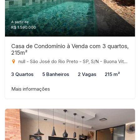
A partir de:
R$ 1.590.000
Casa de Condomínio à Venda com 3 quartos,
215m²
null - São José do Rio Preto - SP, S/N - Buona Vita, São José do Rio Preto-SP
3 Quartos
5 Banheiros
2 Vagas
215 m²
Mais informações