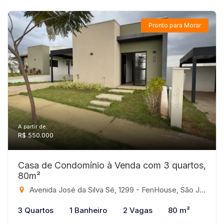
Pronto para Morar
A partir de:
R$ 550.000
Casa de Condomínio à Venda com 3 quartos,
80m²
Avenida José da Silva Sé, 1299 - FenHouse, São José do Rio Preto-SP
3 Quartos
1 Banheiro
2 Vagas
80 m²