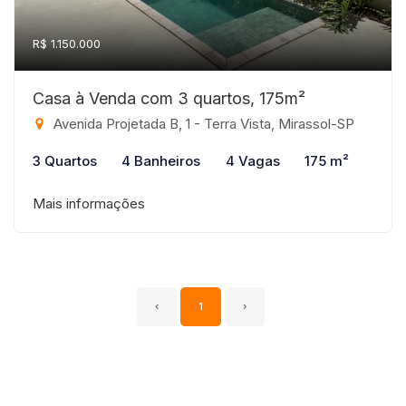
R$ 1.150.000
Casa à Venda com 3 quartos, 175m²
Avenida Projetada B, 1 - Terra Vista, Mirassol-SP
3 Quartos
4 Banheiros
4 Vagas
175 m²
Mais informações
‹
1
›