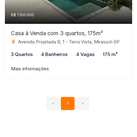
R$ 1.150.000
Casa à Venda com 3 quartos, 175m²
Avenida Projetada B, 1 - Terra Vista, Mirassol-SP
3 Quartos
4 Banheiros
4 Vagas
175 m²
Mais informações
‹
1
›