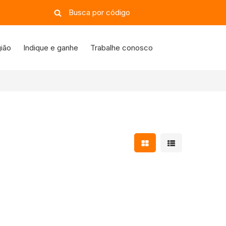
ião
Indique e ganhe
Trabalhe conosco
Mostrar resultados e
Mostrar resulta