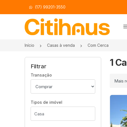
(17) 99201-3550
Página inicial
Início
Casas à venda
Com Cerca
1 C
Filtrar
Transação
Ordenar
Tipos de imóvel