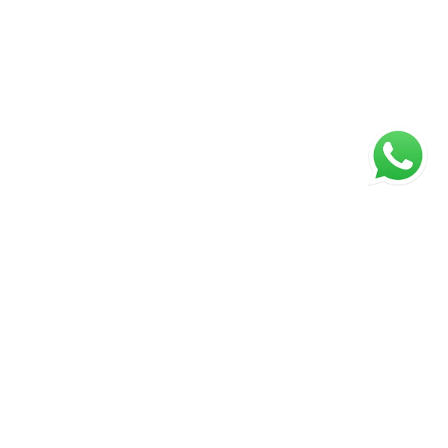
ágina inicial
RECI: 047221-J