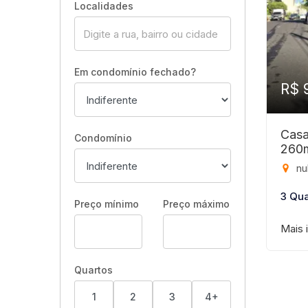
Localidades
Em condomínio fechado?
R$ 
Casa
Condomínio
260
null
3 Qua
Preço mínimo
Preço máximo
Mais 
Quartos
1
2
3
4+