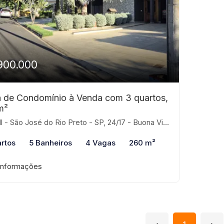
900.000
 de Condomínio à Venda com 3 quartos,
m²
 - São José do Rio Preto - SP, 24/17 - Buona Vita, São José do Rio Preto-SP
rtos
5 Banheiros
4 Vagas
260 m²
informações