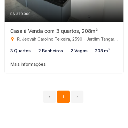
R$ 370.000
Casa à Venda com 3 quartos, 208m²
R. Jeováh Carolino Teixeira, 2590 - Jardim Tangará, Bady Bassitt-SP
3 Quartos
2 Banheiros
2 Vagas
208 m²
Mais informações
‹
1
›