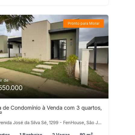
Pronto para Morar
ir de:
550.000
 de Condomínio à Venda com 3 quartos,
²
nida José da Silva Sé, 1299 - FenHouse, São José do Rio Preto-SP
artos
1 Banheiro
2 Vagas
80 m²