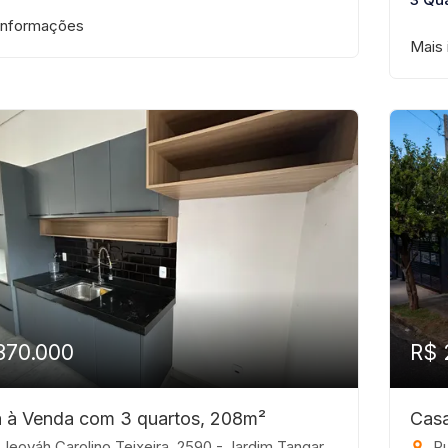
informações
Mais
370.000
R$ 
 à Venda com 3 quartos, 208m²
Casa
eováh Carolino Teixeira, 2590 - Jardim Tangará, Bady Bassitt-SP
Rua