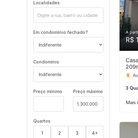
Localidades
Em condomínio fechado?
A part
R$ 
Casa
Condomínio
209
Aven
3 Qua
Preço mínimo
Preço máximo
Mais 
Quartos
1
2
3
4+