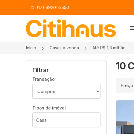
(17) 99201-3550
Página inicial
Início
Casas à venda
Até R$ 1,3 milhão
10 C
Filtrar
Transação
Ordenar
Tipos de imóvel