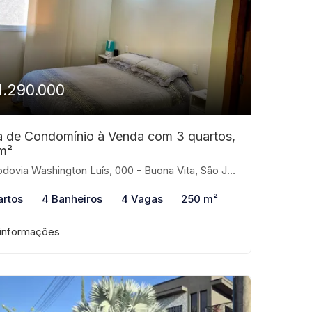
1.290.000
 de Condomínio à Venda com 3 quartos,
m²
ovia Washington Luís, 000 - Buona Vita, São José do Rio Preto-SP
artos
4 Banheiros
4 Vagas
250 m²
 informações