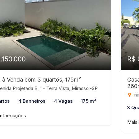
1.150.000
R$ 
 à Venda com 3 quartos, 175m²
Casa
260
nida Projetada B, 1 - Terra Vista, Mirassol-SP
null
rtos
4 Banheiros
4 Vagas
175 m²
3 Qu
informações
Mais