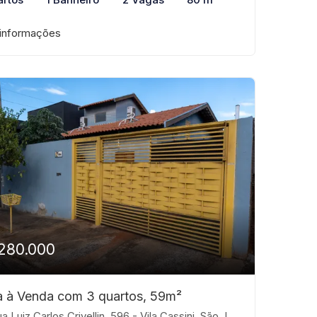
 informações
280.000
 à Venda com 3 quartos, 59m²
 Luiz Carlos Crivellin, 596 - Vila Cassini, São José do Rio Preto-SP