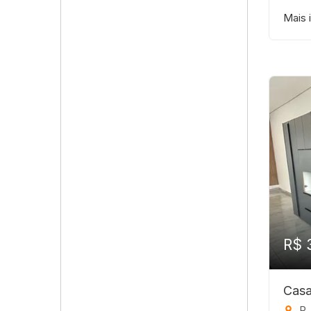
Mais 
R$ 
Casa
R. J