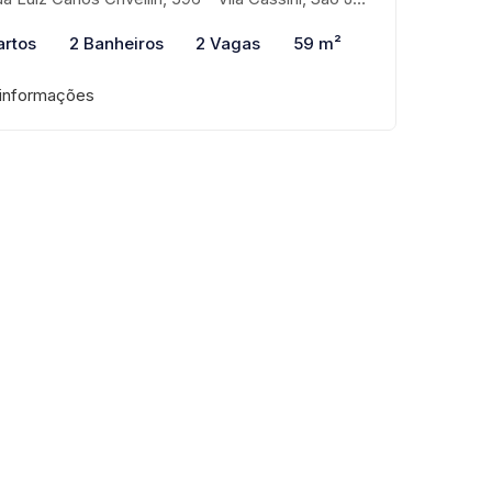
artos
2 Banheiros
2 Vagas
59 m²
 informações