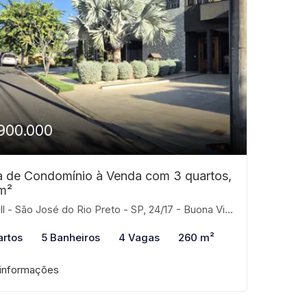
900.000
 de Condomínio à Venda com 3 quartos,
m²
 - São José do Rio Preto - SP, 24/17 - Buona Vita, São José do Rio Preto-SP
artos
5 Banheiros
4 Vagas
260 m²
 informações