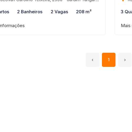
rtos
2 Banheiros
2 Vagas
208 m²
3 Qu
informações
Mais
‹
1
›