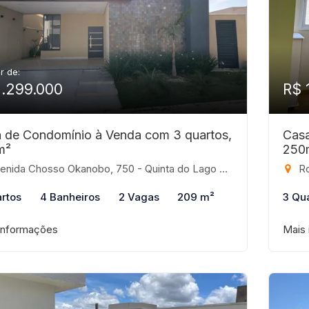
ir de:
1.299.000
R$ 
 de Condomínio à Venda com 3 quartos,
Casa
m²
250
ida Chosso Okanobo, 750 - Quinta do Lago Residence, São José do Rio Preto-SP
Rod
rtos
4 Banheiros
2 Vagas
209 m²
3 Qu
informações
Mais