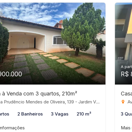
A part
900.000
R$ 
 à Venda com 3 quartos, 210m²
Casa
Prudêncio Mendes de Oliveira, 139 - Jardim Vivendas, São José do Rio Preto-SP
Aven
rtos
2 Banheiros
3 Vagas
210 m²
3 Qu
informações
Mais