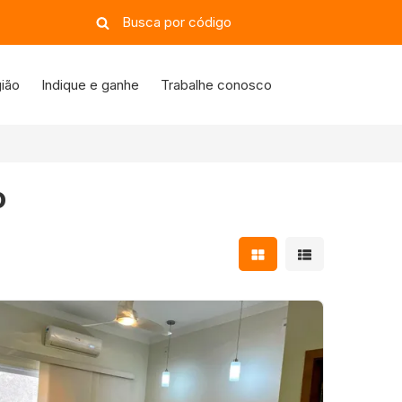
ião
Indique e ganhe
Trabalhe conosco
o
Mostrar resultados e
Mostrar resulta