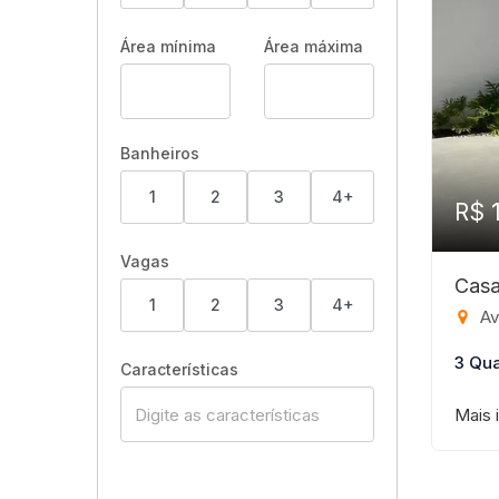
Área mínima
Área máxima
Banheiros
1
2
3
4+
R$ 
Vagas
Casa
1
2
3
4+
Ave
3 Qua
Características
Mais 