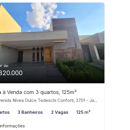
ir de:
820.000
 à Venda com 3 quartos, 125m²
ida Nívea Dulce Tedeschi Conforti, 2701 - Jardim Marajó, São José do Rio Preto-SP
artos
3 Banheiros
2 Vagas
125 m²
 informações