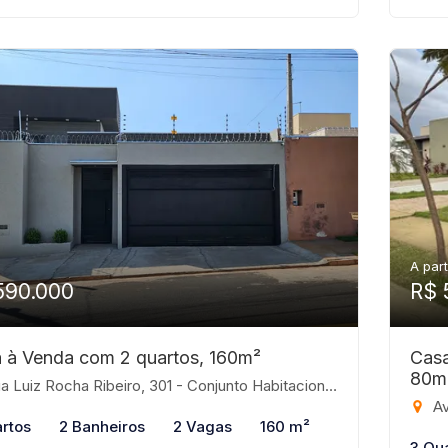
A part
590.000
R$ 
 à Venda com 2 quartos, 160m²
Casa
80m
iz Rocha Ribeiro, 301 - Conjunto Habitacional São José do Rio Preto, São José do Rio Preto-SP
Ave
rtos
2 Banheiros
2 Vagas
160 m²
3 Qu