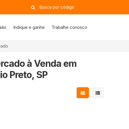
ião
Indique e ganhe
Trabalhe conosco
cado
ercado à Venda em
io Preto, SP
Mostrar resultados e
Mostrar resulta