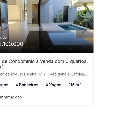
ir de:
2.100.000
 de Condomínio à Venda com 3 quartos,
m²
ida Miguel Damha, 1717 - Residencial Jardins, São José do Rio Preto-SP
rtos
4 Banheiros
4 Vagas
215 m²
informações