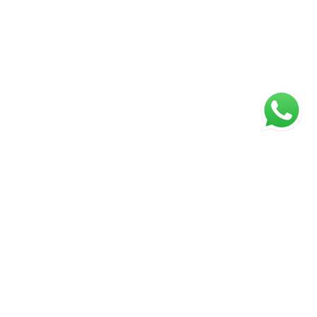
ágina inicial
RECI: 047221-J