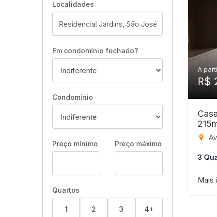
Localidades
Em condomínio fechado?
A part
R$ 
Condomínio
Casa
215
Aven
Preço mínimo
Preço máximo
3 Qua
Mais 
Quartos
1
2
3
4+