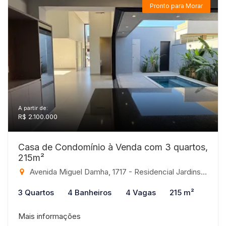
Pronto para Morar
A partir de:
R$ 2.100.000
Casa de Condomínio à Venda com 3 quartos,
215m²
Avenida Miguel Damha, 1717 - Residencial Jardins, São José do Rio Preto-SP
3 Quartos
4 Banheiros
4 Vagas
215 m²
Mais informações