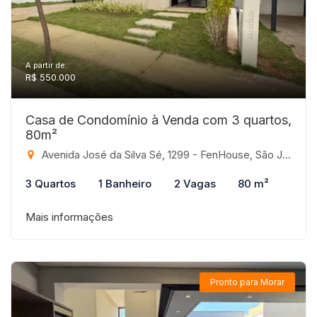
A partir de:
R$ 550.000
Casa de Condomínio à Venda com 3 quartos,
80m²
Avenida José da Silva Sé, 1299 - FenHouse, São José do Rio Preto-SP
3 Quartos
1 Banheiro
2 Vagas
80 m²
Mais informações
Pronto para Morar