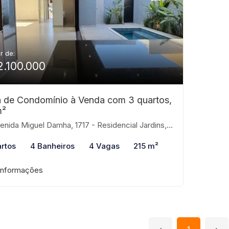
ir de:
2.100.000
 de Condomínio à Venda com 3 quartos,
m²
ida Miguel Damha, 1717 - Residencial Jardins, São José do Rio Preto-SP
rtos
4 Banheiros
4 Vagas
215 m²
informações