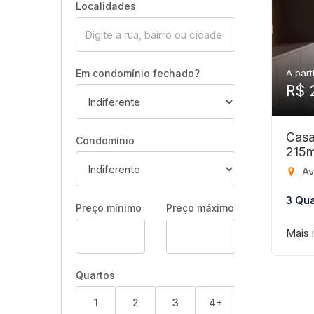
Localidades
Em condomínio fechado?
A part
R$ 
Casa
Condomínio
215
Aven
3 Qua
Preço mínimo
Preço máximo
Mais 
Quartos
1
2
3
4+