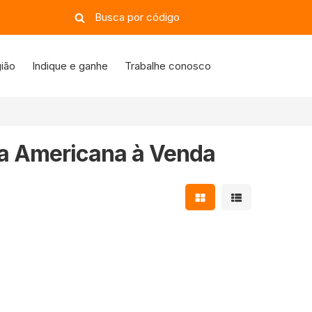
ião
Indique e ganhe
Trabalhe conosco
a Americana à Venda
Mostrar resultados e
Mostrar resulta