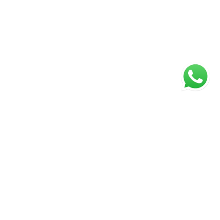
ágina inicial
RECI: 047221-J