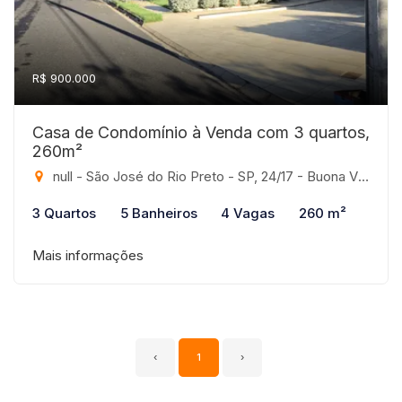
R$ 900.000
Casa de Condomínio à Venda com 3 quartos,
260m²
null - São José do Rio Preto - SP, 24/17 - Buona Vita, São José do Rio Preto-SP
3 Quartos
5 Banheiros
4 Vagas
260 m²
Mais informações
‹
1
›