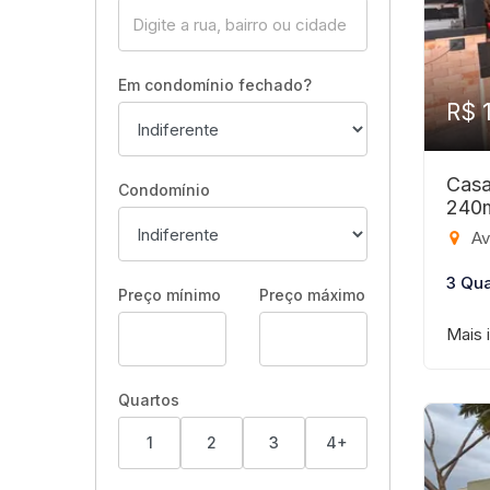
Em condomínio fechado?
R$ 
Casa
Condomínio
240
Avenida Ce
3 Qua
Preço mínimo
Preço máximo
Mais 
Quartos
1
2
3
4+