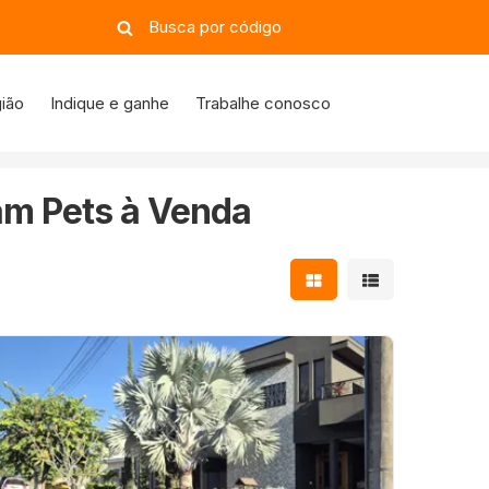
ião
Indique e ganhe
Trabalhe conosco
am Pets à Venda
Mostrar resultados e
Mostrar resulta