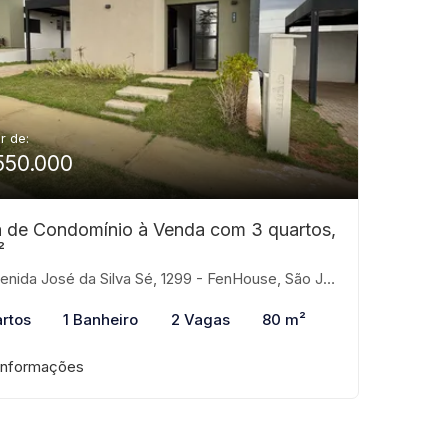
ir de:
550.000
 de Condomínio à Venda com 3 quartos,
²
ida José da Silva Sé, 1299 - FenHouse, São José do Rio Preto-SP
rtos
1 Banheiro
2 Vagas
80 m²
informações