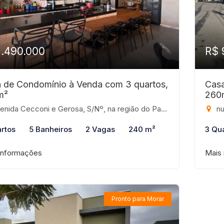
1.490.000
R$ 
 de Condomínio à Venda com 3 quartos,
Casa
m²
260
cconi e Gerosa, S/Nº, na região do Parque Dama/Represa Municipal, São José do Rio Preto - SP, CEP: 15062-220, 980 - Condomínio Recanto do Lago, São José do Rio Preto-SP
null
rtos
5 Banheiros
2 Vagas
240 m²
3 Qu
informações
Mais
Pronto para Morar