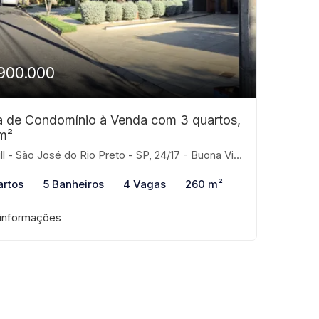
900.000
 de Condomínio à Venda com 3 quartos,
m²
 - São José do Rio Preto - SP, 24/17 - Buona Vita, São José do Rio Preto-SP
artos
5 Banheiros
4 Vagas
260 m²
 informações