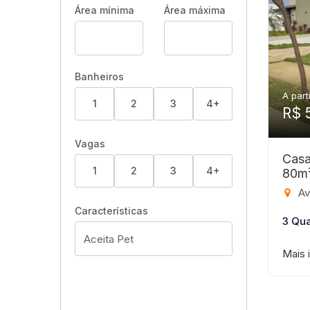
Área mínima
Área máxima
Banheiros
A part
1
2
3
4+
R$ 
Vagas
Casa
1
2
3
4+
80m
Aven
Características
3 Qua
Mais 