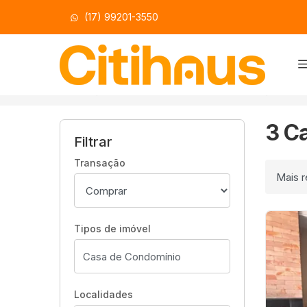
(17) 99201-3550
Página inicial
Início
Casas de Condomínio à venda
Que 
3 C
Filtrar
Transação
Ordenar
Tipos de imóvel
Localidades