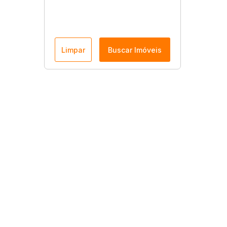
Limpar
Buscar Imóveis
Menu
Página Inicial
Terrenos/Lotes à Venda em São José do Rio Preto
Apartamentos à Venda em São José do Rio Preto