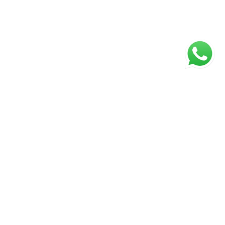
ágina inicial
RECI: 047221-J
s valores, condições e disponibilidade dos imóveis
stão sujeitos a alterações sem aviso prévio.