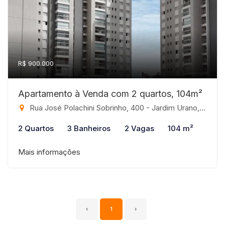
R$ 900.000
Apartamento à Venda com 2 quartos, 104m²
Rua José Polachini Sobrinho, 400 - Jardim Urano, São José do Rio Preto-SP
2 Quartos
3 Banheiros
2 Vagas
104 m²
Mais informações
‹
1
›