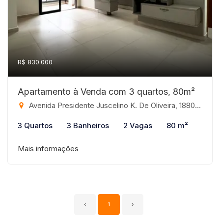
R$ 830.000
Apartamento à Venda com 3 quartos, 80m²
Avenida Presidente Juscelino K. De Oliveira, 1880 - Jardim Tarraf II, São José do Rio Preto-SP
3 Quartos
3 Banheiros
2 Vagas
80 m²
Mais informações
‹
1
›